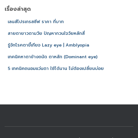
เรื่องล่าสุด
เลนส์โปรเกรสซีฟ ราคา กี่บาท
สายตายาวตามวัย ปัญหากวนใจวัยหลักสี่
รู้จักโรคตาขี้เกียจ Lazy eye | Amblyopia
เทคนิคหาตาข้างถนัด ตาหลัก (Dominant eye)
5 เทคนิคถนอมแว่นตา ใช้ได้นาน ไม่ต้องเปลี่ยนบ่อย