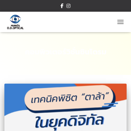
TOGG
คอมพิวเตอร์วิชั่นซินโดรม