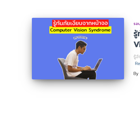
รอบ
ร
V
รู้
R
By