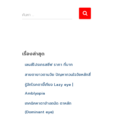
ค้นหา …
เรื่องล่าสุด
เลนส์โปรเกรสซีฟ ราคา กี่บาท
สายตายาวตามวัย ปัญหากวนใจวัยหลักสี่
รู้จักโรคตาขี้เกียจ Lazy eye |
Amblyopia
เทคนิคหาตาข้างถนัด ตาหลัก
(Dominant eye)