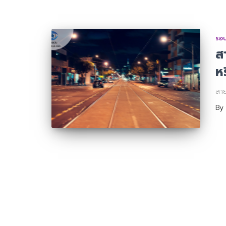
รอบ
ส
ห
สาย
By