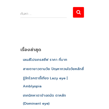
ค้นหา …
เรื่องล่าสุด
เลนส์โปรเกรสซีฟ ราคา กี่บาท
สายตายาวตามวัย ปัญหากวนใจวัยหลักสี่
รู้จักโรคตาขี้เกียจ Lazy eye |
Amblyopia
เทคนิคหาตาข้างถนัด ตาหลัก
(Dominant eye)