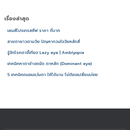
เรื่องล่าสุด
เลนส์โปรเกรสซีฟ ราคา กี่บาท
สายตายาวตามวัย ปัญหากวนใจวัยหลักสี่
รู้จักโรคตาขี้เกียจ Lazy eye | Amblyopia
เทคนิคหาตาข้างถนัด ตาหลัก (Dominant eye)
5 เทคนิคถนอมแว่นตา ใช้ได้นาน ไม่ต้องเปลี่ยนบ่อย